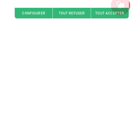
CONFIGURER
TOUT REFUSER
TOUT ACCEPTER
Nos pharmacies
J'envoie mon ordonnance
Question santé
Je me fais livrer
Nous rejoindre
Offres d'emploi
Actualités
A propos