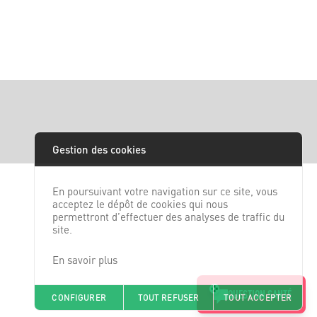
Gestion des cookies
En poursuivant votre navigation sur ce site, vous
acceptez le dépôt de cookies qui nous
permettront d’effectuer des analyses de traffic du
site.
En savoir plus
QUESTION SANTÉ
CONFIGURER
TOUT REFUSER
TOUT ACCEPTER