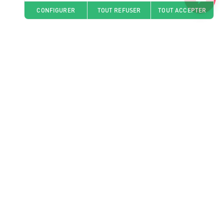
CONFIGURER
TOUT REFUSER
TOUT ACCEPTER
Nos pharmacies
J'envoie mon ordonnance
Question santé
Je me fais livrer
Nous rejoindre
Offres d'emploi
Actualités
A propos
Nos formations