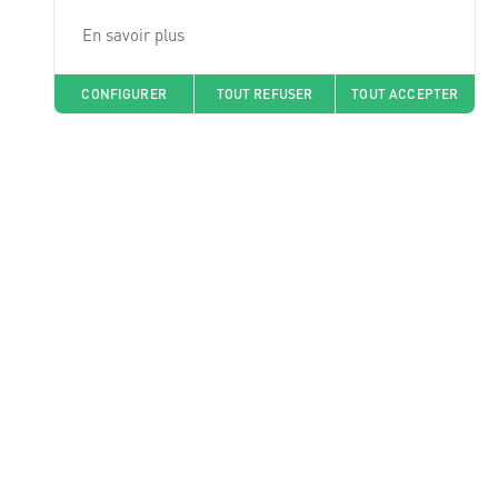
En savoir plus
CONFIGURER
TOUT REFUSER
TOUT ACCEPTER
Nos pharmacies
J'envoie mon ordonnance
Question santé
Je me fais livrer
Nous rejoindre
Offres d'emploi